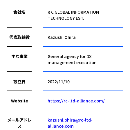
会社名
R C GLOBAL INFORMATION
TECHNOLOGY EST.
代表取締役
Kazushi Ohira
主な事業
General agency for DX
management execution
設立日
2022/11/10
Website
https://rc-ltd-alliance.com/
メールアドレ
kazushi.ohira@rc-ltd-
ス
alliance.com