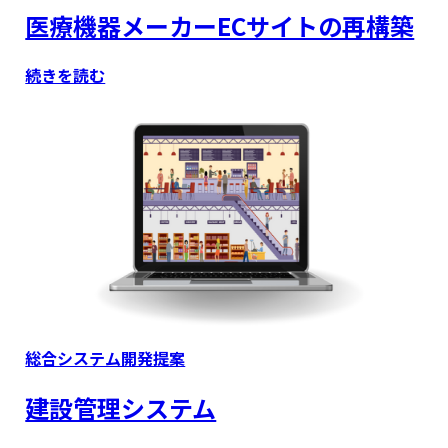
医療機器メーカーECサイトの再構築
続きを読む
Type
総合システム開発提案
建設管理システム