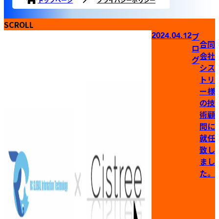
SCROLL
2024.04.12
ブ
合同
ロ
会社
グ
シス
トリ
ー様
の技
術顧
問に
就任
致し
まし
た。