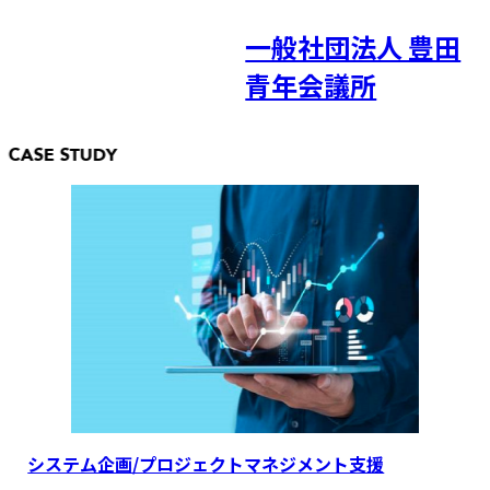
合同会社シストリ
株式会社アトラ
ー
豊田
CASE STUDY
Type
システム企画/プロジェクトマネジメント支援