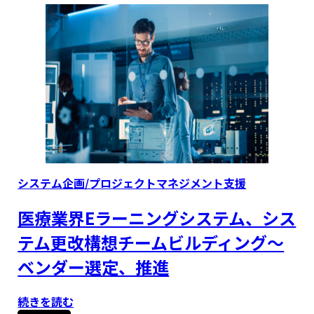
Type
システム企画/プロジェクトマネジメント支援
医療業界Eラーニングシステム、シス
テム更改構想チームビルディング〜
ベンダー選定、推進
続きを読む