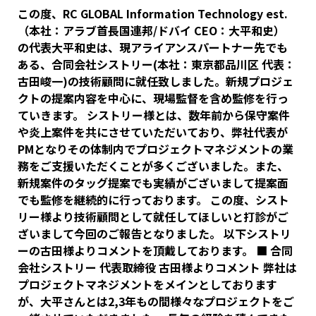
この度、RC GLOBAL Information Technology est.
（本社：アラブ首長国連邦/ドバイ CEO：大平和史）
の代表大平和史は、現アライアンスパートナー先でも
ある、合同会社シストリー(本社：東京都品川区 代表：
古田峻一)の技術顧問に就任致しました。新規プロジェ
クトの提案内容を中心に、現場監督を含め監修を行っ
ていきます。 シストリー様とは、数年前から保守案件
や炎上案件を共にさせていただいており、弊社代表が
PMとなりその体制内でプロジェクトマネジメントの業
務をご支援いただくことが多くございました。また、
新規案件のタッグ提案でも実績がございまして提案面
でも監修を継続的に行っております。 この度、シスト
リー様より技術顧問として就任してほしいと打診がご
ざいまして今回のご報告となりました。 以下シストリ
ーの古田様よりコメントを頂戴しております。 ■ 合同
会社シストリー 代表取締役 古田様よりコメント 弊社は
プロジェクトマネジメントをメインとしております
が、大平さんとは2,3年もの間様々なプロジェクトをご